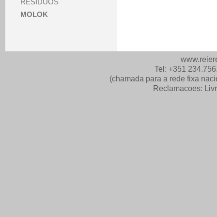
RESÍDUOS
MOLOK
www.reierei
Tel: +351 234.756
(chamada para a rede fixa nac
Reclamacoes:
Liv