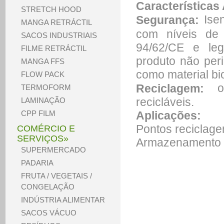
Características 
STRETCH HOOD
Isen
Segurança:
MANGA RETRÁCTIL
com níveis de 
SACOS INDUSTRIAIS
94/62/CE e leg
FILME RETRÁCTIL
produto não per
MANGA FFS
como material bi
FLOW PACK
os 
Reciclagem:
TERMOFORM
recicláveis.
LAMINAÇÃO
Aplicações:
CPP FILM
Pontos reciclag
COMÉRCIO E
SERVIÇOS»
Armazenamento 
SUPERMERCADO
PADARIA
FRUTA / VEGETAIS /
CONGELAÇÃO
INDÚSTRIA ALIMENTAR
SACOS VÁCUO